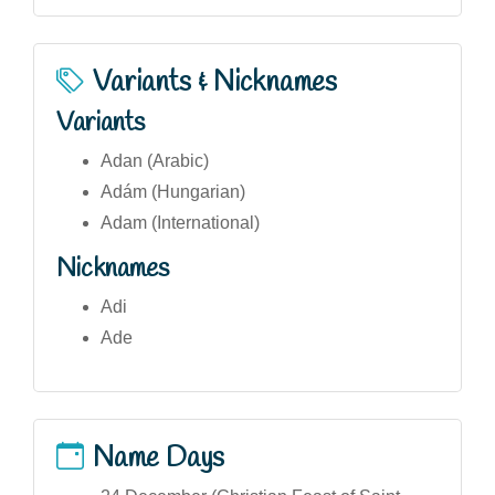
Variants & Nicknames
Variants
Adan (Arabic)
Adám (Hungarian)
Adam (International)
Nicknames
Adi
Ade
Name Days