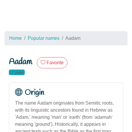
Home
Popular names
Aadam
Aadam
Favorite
male
Origin
The name Aadam originates from Semitic roots,
with its linguistic ancestors found in Hebrew as
'Adam,' meaning 'man' or 'earth' (from 'adamah'
meaning 'ground'). Historically, it appears in
ancient texts such as the Bible as the first man