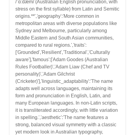
/ˈɑːdæm/ (Australian English pronunciation, with stress on the first syllable) from Latin and Semitic origins.**','geography':'More common in metropolitan areas with diverse populations like Sydney and Melbourne, particularly among Middle Eastern and South Asian communities, compared to rural regions.','traits':['Grounded','Resilient','Traditional','Culturally aware'],'famous':['Adam Goodes (Australian Rules Footballer)','Adam Liaw (Chef and TV personality)','Adam Gilchrist (Cricketer)'],'linguistic_adaptability':'The name adapts well across languages, maintaining its form and pronunciation in English, Latin, and many European languages. In non-Latin scripts, it is transliterated accordingly, with little variation in spelling.','aesthetic':'The name features a strong, balanced visual symmetry with a classic yet modern look in Australian typography, especially in its capitalised form.','numerological':'Name number 1 in numerology, associated with leadership and independence.','astrological':'Linked to the zodiac sign Aries, symbolising energy, initiative, and pioneering spirit.','is_aboriginal':false,'is_maori':false}'}#whats next?#*If you have more names or need further details on Australian naming traditions, cultural significance, or specific regional data, please specify.*#**Would you like a profile for a different name or additional cultural contexts?**#**Please let me know how I can assist further!**#}#}#}#}#}#}#}#}#}#}#}#}#}#}#}#}#}#}#}#}#}#}#}#}#}#}#}#}#}#}#}#}#}#}#}#}#}#}#}#}#}#}#}#}#}#}#}#}#}#}#}#}#}#}#}#}#}#}#}#}#}#}#}#}#}#}#}#}#}#}#}#}#}#}#}#}#}#}#}#}#}#}#}#}#}#}#}#}#}#}#}#}#}#}#}#}#}#}#}#}#}#}#}#}#}#}#}#}#}#}#}#}#}#}#}#}#}#}#}#}#}#}#}#}#}#}#}#}#}#}#}#}#}#}#}#}#}#}#}#}#}#}#}#}#}#}#}#}#}#}#}#}#}#}#}#}#}#}#}#}#}#}#}#}#}#}#}#}#}#}#}#}#}#}#}#}#}#}#}#}#}#}#}#}#}#}#}#}#}#}#}#}#}#}#}#}#}#}#}#}#}#}#}#}#}#}#}#}#}#}#}#}#}#}#}#}#}#}#}#}#}#}#}#}#}#}#}#}#}#}#}#}#}#}#}#}#}#}#}#}#}#}#}#}#}#}#}#}#}#}#}#}#}#}#}#}#}#}#}#}#}#}#}#}#}#}#}#}#}#}#}#}#}#}#}#}#}#}#}#}#}#}#}#}#}#}#}#}#}#}#}#}#}#}#}#}#}#}#}#}#}#}#}#}#}#}#}#}#}#}#}#}#}#}#}#}#}#}#}#}#}#}#}#}#}#}#}#}#}#}#}#}#}#}#}#}#}#}#}#}#}#}#}#}#}#}#}#}#}#}#}#}#}#}#}#}#}#}#}#}#}#}#}#}#}#}#}#}#}#}#}#}#}#}#}#}#}#}#}#}#}#}#}#}#}#}#}#}#}#}#}#}#}#}#}#}#}#}#}#}#}#}#}#}#}#}#}#}#}#}#}#}#}#}#}#}#}#}#}#}#}#}#}#}#}#}#}#}#}#}#}#}#}#}#}#}#}#}#}#}#}#}#}#}#}#}#}#}#}#}#}#}#}#}#}#}#}#}#}#}#}#}#}#}#}#}#}#}#}#}#}#}#}#}#}#}#}#}#}#}#}#}#}#}#}#}#}#}#}#}#}#}#}#}#}#}#}#}#}#}#}#}#}#}#}#}#}#}#}#}#}#}#}#}#}#}#}#}#}#}#}#}#}#}#}#}#}#}#}#}#}#}#}#}#}#}#}#}#}#}#}#}#}#}#}#}#}#}#}#}#}#}#}#}#}#}#}#}#}#}#}#}#}#}#}#}#}#}#}#}#}#}#}#}#}#}#}#}#}#}#}#}#}#}#}#}#}#}#}#}#}#}#}#}#}#}#}#}#}#}#}#}#}#}#}#}#}#}#}#}#}#}#}#}#}#}#}#}#}#}#}#}#}#}#}#}#}#}#}#}#}#}#}#}#}#}#}#}#}#}#}#}#}#}#}#}#}#}#}#}#}#}#}#}#}#}#}#}#}#}#}#}#}#}#}#}#}#}#}#}#}#}#}#}#}#}#}#}#}#}#}#}#}#}#}#}#}#}#}#}#}#}#}#}#}#}#}#}#}#}#}#}#}#}#}#}#}#}#}#}#}#}#}#}#}#}#}#}#}#}#}#}#}#}#}#}#}#}#}#}#}#}#}#}#}#}#}#}#}#}#}#}#}#}#}#}#}#}#}#}#}#}#}#}#}#}#}#}#}#}#}#}#}#}#}#}#}#}#}#}#}#}#}#}#}#}#}#}#}#}#}#}#}#}#}#}#}#}#}#}#}#}#}#}#}#}#}#}#}#}#}#}#}#}#}#}#}#}#}#}#}#}#}#}#}#}#}#}#}#}#}#}#}#}#}#}#}#}#}#}#}#}#}#}#}#}#}#}#}#}#}#}#}#}#}#}#}#}#}#}#}#}#}#}#}#}#}#}#}#}#}#}#}#}#}#}#}#}#}#}#}#}#}#}#}#}#}#}#}#}#}#}#}#}#}#}#}#}#}#}#}#}#}#}#}#}#}#}#}#}#}#}#}#}#}#}#}#}#}#}#}#}#}#}#}#}#}#}#}#}#}#}#}#}#}#}#}#}#}#}#}#}#}#}#}#}#}#}#}#}#}#}#}#}#}#}#}#}#}#}#}#}#}#}#}#}#}#}#}#}#}#}#}#}#}#}#}#}#}#}#}#}#}#}#}#}#}#}#}#}#}#}#}#}#}#}#}#}#}#}#}#}#}#}#}#}#}#}#}#}#}#}#}#}#}#}#}#}#}#}#}#}#}#}#}#}#}#}#}#}#}#}#}#}#}#}#}#}#}#}#}#}#}#}#}#}#}#}#}#}#}#}#}#}#}#}#}#}#}#}#}#}#}#}#}#}#}#}#}#}#}#}#}#}#}#}#}#}#}#}#}#}#}#}#}#}#}#}#}#}#}#}#}#}#}#}#}#}#}#}#}#}#}#}#}#}#}#}#}#}#}#}#}#}#}#}#}#}#}#}#}#}#}#}#}#}#}#}#}#}#}#}#}#}#}#}#}#}#}#}#}#}#}#}#}#}#}#}#}#}#}#}#}#}#}#}#}#}#}#}#}#}#}#}#}#}#}#}#}#}#}#}#}#}#}#}#}#}#}#}#}#}#}#}#}#}#}#}#}#}#}#}#}#}#}#}#}#}#}#}#}#}#}#}#}#}#}#}#}#}#}#}#}#}#}#}#}#}#}#}#}#}#}#}#}#}#}#}#}#}#}#}#}#}#}#}#}#}#}#}#}#}#}#}#}#}#}#}#}#}#}#}#}#}#}#}#}#}#}#}#}#}#}#}#}#}#}#}#}#}#}#}#}#}#}#}#}#}#}#}#}#}#}#}#}#}#}#}#}#}#}#}#}#}#}#}#}#}#}#}#}#}#}#}#}#}#}#}#}#}#}#}#}#}#}#}#}#}#}#}#}#}#}#}#}#}#}#}#}#}#}#}#}#}#}#}#}#}#}#}#}#}#}#}#}#}#}#}#}#}#}#}#}#}#}#}#}#}#}#}#}#}#}#}#}#}#}#}#}#}#}#}#}#}#}#}#}#}#}#}#}#}#}#}#}#}#}#}#}#}#}#}#}#}#}#}#}#}#}#}#}#}#}#}#}#}#}#}#}#}#}#}#}#}#}#}#}#}#}#}#}#}#}#}#}#}#}#}#}#}#}#}#}#}#}#}#}#}#}#}#}#}#}#}#}#}#}#}#}#}#}#}#}#}#}#}#}#}#}#}#}#}#}#}#}#}#}#}#}#}#}#}#}#}#}#}#}#}#}#}#}#}#}#}#}#}#}#}#}#}#}#}#}#}#}#}#}#}#}#}#}#}#}#}#}#}#}#}#}#}#}#}#}#}#}#}#}#}#}#}#}#}#}#}#}#}#}#}#}#}#}#}#}#}#}#}#}#}#}#}#}#}#}#}#}#}#}#}#}#}#}#}#}#}#}#}#}#}#}#}#}#}#}#}#}#}#}#}#}#}#}#}#}#}#}#}#}#}#}#}#}#}#}#}#}#}#}#}#}#}#}#}#}#}#}#}#}#}#}#}#}#}#}#}#}#}#}#}#}#}#}#}#}#}#}#}#}#}#}#}#}#}#}#}#}#}#}#}#}#}#}#}#}#}#}#}#}#}#}#}#}#}#}#}#}#}#}#}#}#}#}#}#}#}#}#}#}#}#}#}#}#}#}#}#}#}#}#}#}#}#}#}#}#}#}#}#}#}#}#}#}#}#}#}#}#}#}#}#}#}#}#}#}#}#}#}#}#}#}#}#}#}#}#}#}#}#}#}#}#}#}#}#}#}#}#}#}#}#}#}#}#}#}#}#}#}#}#}#}#}#}#}#}#}#}#}#}#}#}#}#}#}#}#}#}#}#}#}#}#}#}#}#}#}#}#}#}#}#}#}#}#}#}#}#}#}#}#}#}#}#}#}#}#}#}#}#}#}#}#}#}#}#}#}#}#}#}#}#}#}#}#}#}#}#}#}#}#}#}#}#}#}#}#}#}#}#}#}#}#}#}#}#}#}#}#}#}#}#}#}#}#}#}#}#}#}#}#}#}#}#}#}#}#}#}#}#}#}#}#}#}#}#}#}#}#}#}#}#}#}#}#}#}#}#}#}#}#}#}#}#}#}#}#}#}#}#}#}#}#}#}#}#}#}#}#}#}#}#}#}#}#}#}#}#}#}#}#}#}#}#}#}#}#}#}#}#}#}#}#}#}#}#}#}#}#}#}#}#}#}#}#}#}#}#}#}#}#}#}#}#}#}#}#}#}#}#}#}#}#}#}#}#}#}#}#}#}#}#}#}#}#}#}#}#}#}#}#}#}#}#}#}#}#}#}#}#}#}#}#}#}#}#}#}#}#}#}#}#}#}#}#}#}#}#}#}#}#}#}#}#}#}#}#}#}#}#}#}#}#}#}#}#}#}#}#}#}#}#}#}#}#}#}#}#}#}#}#}#}#}#}#}#}#}#}#}#}#}#}#}#}#}#}#}#}#}#}#}#}#}#}#}#}#}#}#}#}#}#}#}#}#}#}#}#}#}#}#}#}#}#}#}#}#}#}#}#}#}#}#}#}#}#}#}#}#}#}#}#}#}#}#}#}#}#}#}#}#}#}#}#}#}#}#}#}#}#}#}#}#}#}#}#}#}#}#}#}#}#}#}#}#}#}#}#}#}#}#}#}#}#}#}#}#}#}#}#}#}#}#}#}#}#}#}#}#}#}#}#}#}#}#}#}#}#}#}#}#}#}#}#}#}#}#}#}#}#}#}#}#}#}#}#}#}#}#}#}#}#}#}#}#}#}#}#}#}#}#}#}#}#}#}#}#}#}#}#}#}#}#}#}#}#}#}#}#}#}#}#}#}#}#}#}#}#}#}#}#}#}#}#}#}#}#}#}#}#}#}#}#}#}#}#}#}#}#}#}#}#}#}#}#}#}#}#}#}#}#}#}#}#}#}#}#}#}#}#}#}#}#}#}#}#}#}#}#}#}#}#}#}#}#}#}#}#}#}#}#}#}#}#}#}#}#}#}#}#}#}#}#}#}#}#}#}#}#}#}#}#}#}#}#}#}#}#}#}#}#}#}#}#}#}#}#}#}#}#}#}#}#}#}#}#}#}#}#}#}#}#}#}#}#}#}#}#}#}#}#}#}#}#}#}#}#}#}#}#}#}#}#}#}#}#}#}#}#}#}#}#}#}#}#}#}#}#}#}#}#}#}#}#}#}#}#}#}#}#}#}#}#}#}#}#}#}#}#}#}#}#}#}#}#}#}#}#}#}#}#}#}#}#}#}#}#}#}#}#}#}#}#}#}#}#}#}#}#}#}#}#}#}#}#}#}#}#}#}#}#}#}#}#}#}#}#}#}#}#}#}#}#}#}#}#}#}#}#}#}#}#}#}#}#}#}#}#}#}#}#}#}#}#}#}#}#}#}#}#}#}#}#}#}#}#}#}#}#}#}#}#}#}#}#}#}#}#}#}#}#}#}#}#}#}#}#}#}#}#}#}#}#}#}#}#}#}#}#}#}#}#}#}#}#}#}#}#}#}#}#}#}#}#}#}#}#}#}#}#}#}#}#}#}#}#}#}#}#}#}#}#}#}#}#}#}#}#}#}#}#}#}#}#}#}#}#}#}#}#}#}#}#}#}#}#}#}#}#}#}#}#}#}#}#}#}#}#}#}#}#}#}#}#}#}#}#}#}#}#}#}#}#}#}#}#}#}#}#}#}#}#}#}#}#}#}#}#}#}#}#}#}#}#}#}#}#}#}#}#}#}#}#}#}#}#}#}#}#}#}#}#}#}#}#}#}#}#}#}#}#}#}#}#}#}#}#}#}#}#}#}#}#}#}#}#}#}#}#}#}#}#}#}#}#}#}#}#}#}#}#}#}#}#}#}#}#}#}#}#}#}#}#}#}#}#}#}#}#}#}#}#}#}#}#}#}#}#}#}#}#}#}#}#}#}#}#}#}#}#}#}#}#}#}#}#}#}#}#}#}#}#}#}#}#}#}#}#}#}#}#}#}#}#}#}#}#}#}#}#}#}#}#}#}#}#}#}#}#}#}#}#}#}#}#}#}#}#}#}#}#}#}#}#}#}#}#}#}#}#}#}#}#}#}#}#}#}#}#}#}#}#}#}#}#}#}#}#}#}#}#}#}#}#}#}#}#}#}#}#}#}#}#}#}#}#}#}#}#}#}#}#}#}#}#}#}#}#}#}#}#}#}#}#}#}#}#}#}#}#}#}#}#}#}#}#}#}#}#}#}#}#}#}#}#}#}#}#}#}#}#}#}#}#}#}#}#}#}#}#}#}#}#}#}#}#}#}#}#}#}#}#}#}#}#}#}#}#}#}#}#}#}#}#}#}#}#}#}#}#}#}#}#}#}#}#}#}#}#}#}#}#}#}#}#}#}#}#}#}#}#}#}#}#}#}#}#}#}#}#}#}#}#}#}#}#}#}#}#}#}#}#}#}#}#}#}#}#}#}#}#}#}#}#}#}#}#}#}#}#}#}#}#}#}#}#}#}#}#}#}#}#}#}#}#}#}#}#}#}#}#}#}#}#}#}#}#}#}#}#}#}#}#}#}#}#}#}#}#}#}#}#}#}#}#}#}#}#}#}#}#}#}#}#}#}#}#}#}#}#}#}#}#}#}#}#}#}#}#}#}#}#}#}#}#}#}#}#}#}#}#}#}#}#}#}#}#}#}#}#}#}#}#}#}#}#}#}#}#}#}#}#}#}#}#}#}#}#}#}#}#}#}#}#}#}#}#}#}#}#}#}#}#}#}#}#}#}#}#}#}#}#}#}#}#}#}#}#}#}#}#}#}#}#}#}#}#}#}#}#}#}#}#}#}#}#}#}#}#}#}#}#}#}#}#}#}#}#}#}#}#}#}#}#}#}#}#}#}#}#}#}#}#}#}#}#}#}#}#}#}#}#}#}#}#}#}#}#}#}#}#}#}#}#}#}#}#}#}#}#}#}#}#}#}#}#}#}#}#}#}#}#}#}#}#}#}#}#}#}#}#}#}#}#}#}#}#}#}#}#}#}#}#}#}#}#}#}#}#}#}#}#}#}#}#}#}#}#}#}#}#}#}#}#}#}#}#}#}#}#}#}#}#}#}#}#}#}#}#}#}#}#}#}#}#}#}#}#}#}#}#}#}#}#}#}#}#}#}#}#}#}#}#}#}#}#}#}#}#}#}#}#}#}#}#}#}#}#}#}#}#}#}#}#}#}#}#}#}#}#}#}#}#}#}#}#}#}#}#}#}#}#}#}#}#}#}#}#}#}#}#}#}#}#}#}#}#}#}#}#}#}#}#}#}#}#}#}#}#}#}#}#}#}#}#}#}#}#}#}#}#}#}#}#}#}#}#}#}#}#}#}#}#}#}#}#}#}#}#}#}#}#}#}#}#}#}#}#}#}#}#}#}#}#}#}#}#}#}#}#}#}#}#}#}#}#}#}#}#}#}#}#}#}#}#}#}#}#}#}#}#}#}#}#}#}#}#}#}#}#}#}#}#}#}#}#}#}#}#}#}#}#}#}#}#}#}#}#}#}#}#}#}#}#}#}#}#}#}#}#}#}#}#}#}#}#}#}#}#}#}#}#}#}#}#}#}#}#}#}#}#}#}#}#}#}#}#}#}#}#}#}#}#}#}#}#}#}#}#}#}#}#}#}#}#}#}#}#}#}#}#}#}#}#}#}#}#}#}#}#}#}#}#}#}#}#}#}#}#}#}#}#}#}#}#}#}#}#}#}#}#}#}#}#}#}#}#}#}#}#}#}#}#}#}#}#}#}#}#}#}#}#}#}#}#}#}#}#}#}#}#}#}#}#}#}#}#}#}#}#}#}#}#}#}#}#}#}#}#}#}#}#}#}#}#}#}#}#}#}#}#}#}#}#}#}#}#}#}#}#}#}#}#}#}#}#}#}#}#}#}#}#}#}#}#}#}#}#}#}#}#}#}#}#}#}#}#}#}#}#}#}#}#}#}#}#}#}#}#}#}#}#}#}#}#}#}#}#}#}#}#}#}#}#}#}#}#}#}#}#}#}#}#}#}#}#}#}#}#}#}#}#}#}#}#}#}#}#}#}#}#}#}#}#}#}#}#}#}#}#}#}#}#}#}#}#}#}#}#}#}#}#}#}#}#}#}#}#}#}#}#}#}#}#}#}#}#}#}#}#}#}#}#}#}#}#}#}#}#}#}#}#}#}#}#}#}#}#}#}#}#}#}#}#}#}#}#}#}#}#}#}#}#}#}#}#}#}#}#}#}#}#}#}#}#}#}#}#}#}#}#}#}#}#}#}#}#}#}#}#}#}#}#}#}#}#}#}#}#}#}#}#}#}#}#}#}#}#}#}#}#}#}#}#}#}#}#}#}#}#}#}#}#}#}#}#}#}#}#}#}#}#}#}#}#}#}#}#}#}#}#}#}#}#}#}#}#}#}#}#}#}#}#}#}#}#}#}#}#}#}#}#}#}#}#}#}#}#}#}#}#}#}#}#}#}#}#}#}#}#}#}#}#}#}#}#}#}#}#}#}#}#}#}#}#}#}#}#}#}#}#}#}#}#}#}#}#}#}#}#}#}#}#}#}#}#}#}#}#}#}#}#}#}#}#}#}#}#}#}#}#}#}#}#}#}#}#}#}#}#}#}#}#}#}#}#}#}#}#}#}#}#}#}#}#}#}#}#}#}#}#}#}#}#}#}#}#}#}#}#}#}#}#}#}#}#}#}#}#}#}#}#}#}#}#}#}#}#}#}#}#}#}#}#}#}#}#}#}#}#}#}#}#}#}#}#}#}#}#}#}#}#}#}#}#}#}#}#}#}#}#}#}#}#}#}#}#}#}#}#}#}#}#}#}#}#}#}#}#}#}#}#}#}#}#}#}#}#}#}#}#}#}#}#}#}#}#}#}#}#}#}#}#}#}#}#}#}#}#}#}#}#}#}#}#}#}#}#}#}#}#}#}#}#}#}#}#}#}#}#}#}#}#}#}#}#}#}#}#}#}#}#}#}#}#}#}#}#}#}#}#}#}#}#}#}#}#}#}#}#}#}#}#}#}#}#}#}#}#}#}#}#}#}#}#}#}#}#}#}#}#}#}#}#}#}#}#}#}#}#}#}#}#}#}#}#}#}#}#}#}#}#}#}#}#}#}#}#}#}#}#}#}#}#}#}#}#}#}#}#}#}#}#}#}#}#}#}#}#}#}#}#}#}#}#}#}#}#}#}#}#}#}#}#}#}#}#}#}#}#}#}#}#}#}#}#}#}#}#}#}#}#}#}#}#}#}#}#}#}#}#}#}#}#}#}#}#}#}#}#}#}#}#}#}#}#}#}#}#}#}#}#}#}#}#}#}#}#}#}#}#}#}#}#}#}#}#}#}#}#}#}#}#}#}#}#}#}#}#}#}#}#}#}#}#}#}#}#}#}#}#}#}#}#}#}#}#}#}#}#}#}#}#}#}#}#}#}#}#}#}#}#}#}#}#}#}#}#}#}#}#}#}#}#}#}#}#}#}#}#}#}#}#}#}#}#}#}#}#}#}#}#}#}#}#}#}#}#}#}